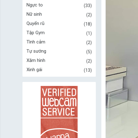
Ngực to
33
Nữ sinh
2
Quyến rũ
18
Tập Gym
1
Tình cảm
2
Tự sướng
5
Xăm hình
2
Xinh gái
13