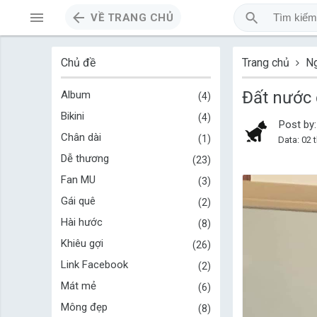
VỀ TRANG CHỦ
Chủ đề
Trang chủ
Ng
Đất nước 
Album
4
Bikini
4
Post b
Chân dài
1
Data: 02 
Dễ thương
23
Fan MU
3
Gái quê
2
Hài hước
8
Khiêu gợi
26
Link Facebook
2
Mát mẻ
6
Mông đẹp
8