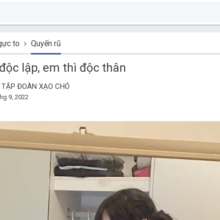
ực to
Quyến rũ
độc lập, em thì độc thân
y: TẬP ĐOÀN XẠO CHÓ
thg 9, 2022